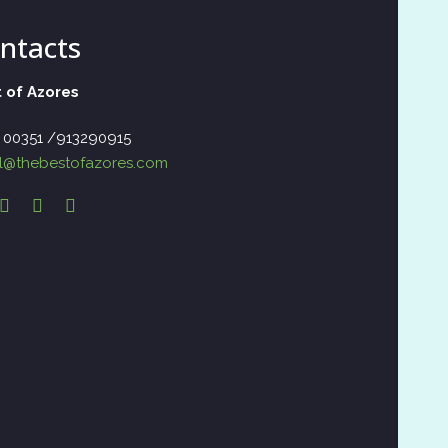
ntacts
 of Azores
– 00351 /913290915
l@thebestofazores.com