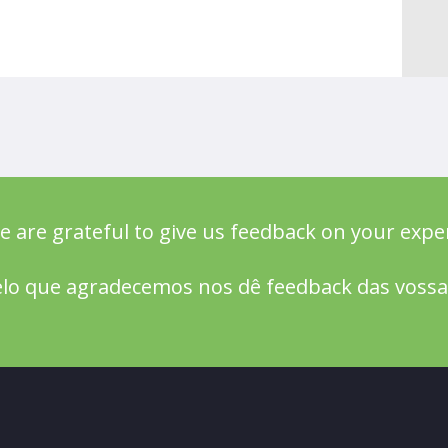
e are grateful to give us feedback on your expe
lo que agradecemos nos dê feedback das vossas