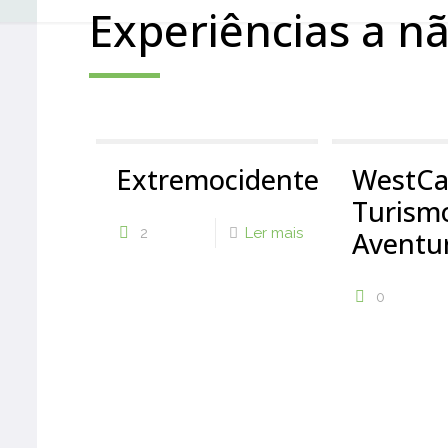
Experiências a n
Extremocidente
WestC
Turism
2
Ler mais
Aventu
0