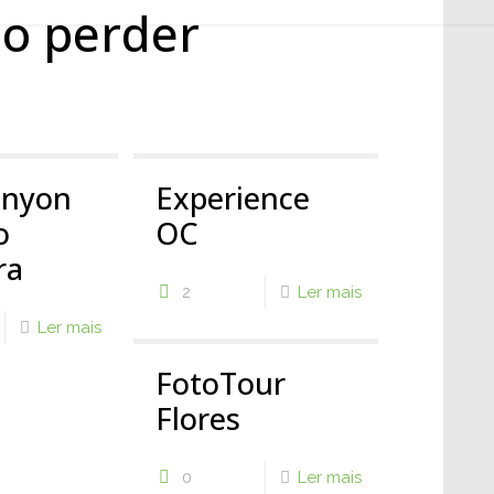
ão perder
anyon
Experience
o
OC
ra
2
Ler mais
Ler mais
FotoTour
Flores
0
Ler mais