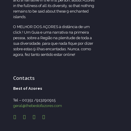
and a narrative in the first person, about Azores
in the fullness of all its diversity, so that nothing
remains to be said about these 9 enchanted
islands.
O MELHOR DOS AÇORES à distância de um
click ! Um Guia e uma narrativa na primeira
pessoa, sobre a Região na plenitude de toda a
sua diversidade, para que nada fique por dizer
sobre estas 9 ilhas encantadas. Nunca, como
agora, fez tanto sentido estar online!
Contacts
Best of Azores
Tel – 00351 /913290915
geral@thebestofazores.com