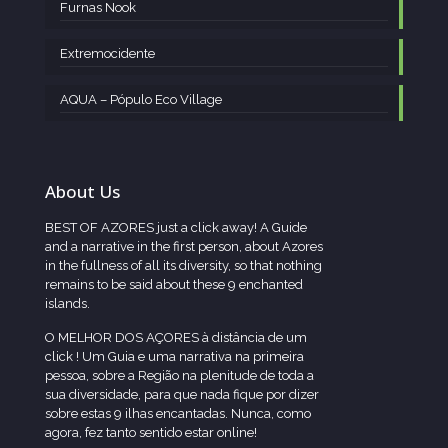
Furnas Nook
Extremocidente
AQUA – Pópulo Eco Village
About Us
BEST OF AZORES just a click away! A Guide
and a narrative in the first person, about Azores
in the fullness of all its diversity, so that nothing
remains to be said about these 9 enchanted
islands.
O MELHOR DOS AÇORES à distância de um
click ! Um Guia e uma narrativa na primeira
pessoa, sobre a Região na plenitude de toda a
sua diversidade, para que nada fique por dizer
sobre estas 9 ilhas encantadas. Nunca, como
agora, fez tanto sentido estar online!