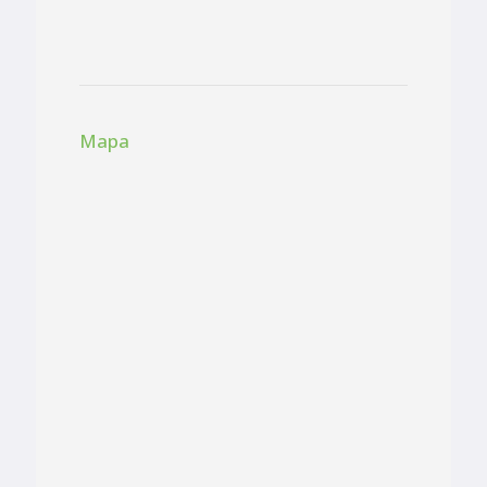
Site -https://www.espacotalassa.com
Mapa