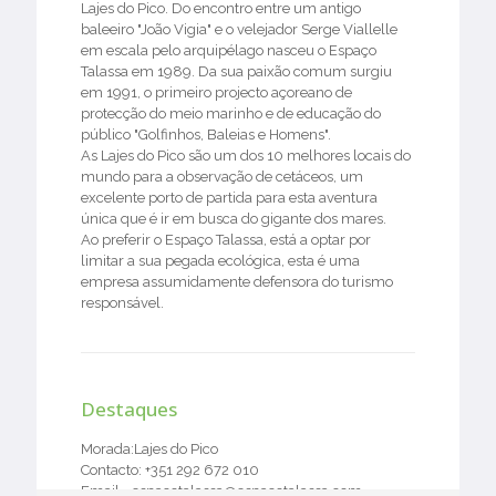
Lajes do Pico. Do encontro entre um antigo
baleeiro "João Vigia" e o velejador Serge Viallelle
em escala pelo arquipélago nasceu o Espaço
Talassa em 1989. Da sua paixão comum surgiu
em 1991, o primeiro projecto açoreano de
protecção do meio marinho e de educação do
público "Golfinhos, Baleias e Homens".
As Lajes do Pico são um dos 10 melhores locais do
mundo para a observação de cetáceos, um
excelente porto de partida para esta aventura
única que é ir em busca do gigante dos mares.
Ao preferir o Espaço Talassa, está a optar por
limitar a sua pegada ecológica, esta é uma
empresa assumidamente defensora do turismo
responsável.
Destaques
Morada:Lajes do Pico
Contacto: +351 292 672 010
Email - espacotalassa@espacotalassa.com