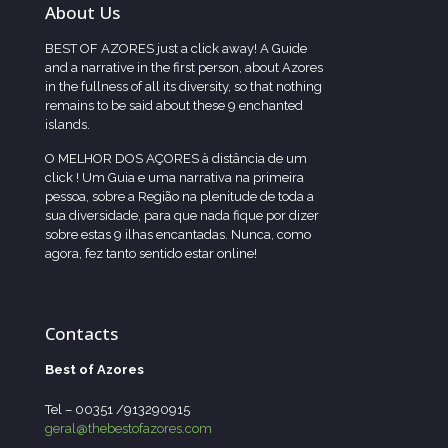
About Us
BEST OF AZORES just a click away! A Guide
and a narrative in the first person, about Azores
in the fullness of all its diversity, so that nothing
remains to be said about these 9 enchanted
islands.
O MELHOR DOS AÇORES à distância de um
click ! Um Guia e uma narrativa na primeira
pessoa, sobre a Região na plenitude de toda a
sua diversidade, para que nada fique por dizer
sobre estas 9 ilhas encantadas. Nunca, como
agora, fez tanto sentido estar online!
Contacts
Best of Azores
Tel – 00351 /913290915
geral@thebestofazores.com