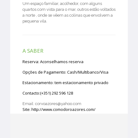
Um espaço familiar, acolhedor, com alguns
quartos com vista para o mar, outros estão voltados
a norte , onde se vêem as colinas que envolvem a
pequena vila.
A SABER
Reserva: Aconselhamos reserva
Opções de Pagamento: Cash/Multibanco/Visa
Estacionamento: tem estacionamento privado
Contacto:(+351) 292 596 128
Email: corvoazores@yahoo.com
Site: http://www.comodoroazores.com/
Morada: Caminho do Areeiro s/n, 9980-034 Corvo