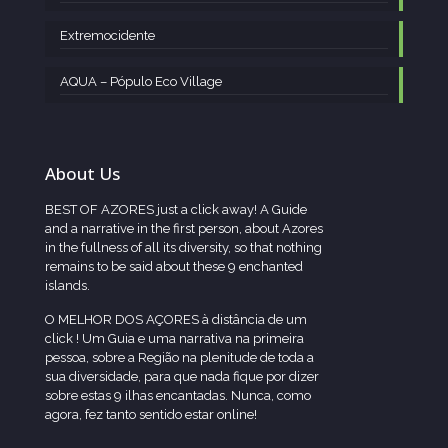
Extremocidente
AQUA – Pópulo Eco Village
About Us
BEST OF AZORES just a click away! A Guide
and a narrative in the first person, about Azores
in the fullness of all its diversity, so that nothing
remains to be said about these 9 enchanted
islands.
O MELHOR DOS AÇORES à distância de um
click ! Um Guia e uma narrativa na primeira
pessoa, sobre a Região na plenitude de toda a
sua diversidade, para que nada fique por dizer
sobre estas 9 ilhas encantadas. Nunca, como
agora, fez tanto sentido estar online!