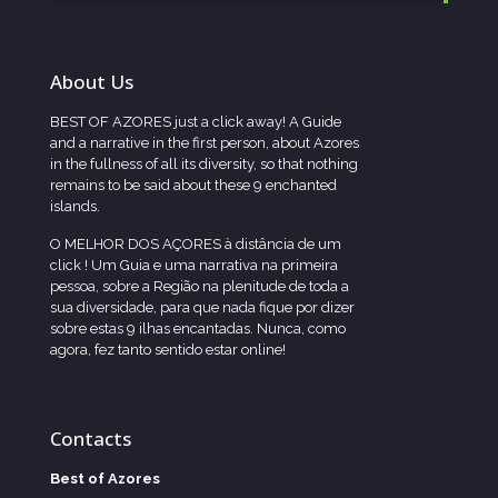
About Us
BEST OF AZORES just a click away! A Guide
and a narrative in the first person, about Azores
in the fullness of all its diversity, so that nothing
remains to be said about these 9 enchanted
islands.
O MELHOR DOS AÇORES à distância de um
click ! Um Guia e uma narrativa na primeira
pessoa, sobre a Região na plenitude de toda a
sua diversidade, para que nada fique por dizer
sobre estas 9 ilhas encantadas. Nunca, como
agora, fez tanto sentido estar online!
Contacts
Best of Azores