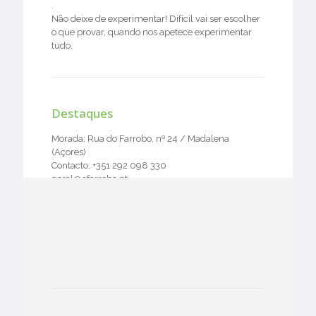
.
Não deixe de experimentar! Difícil vai ser escolher
o que provar, quando nos apetece experimentar
tudo.
Destaques
Morada: Rua do Farrobo, nº 24 / Madalena
(Açores)
Contacto: +351 292 098 330
geral@ofarrobo.pt
Site - http://www.ofarrobo.pt