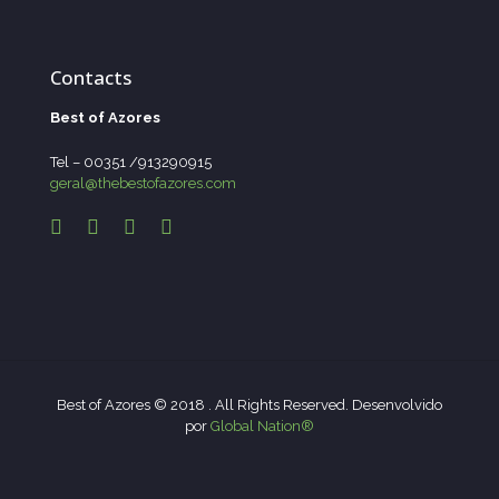
Contacts
Best of Azores
Tel – 00351 /913290915
geral@thebestofazores.com
Best of Azores © 2018 . All Rights Reserved. Desenvolvido
por
Global Nation®