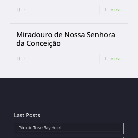
1
Ler mais
Miradouro de Nossa Senhora
da Conceição
1
Ler mais
Last Posts
Pêro de Teive Bay Hotel