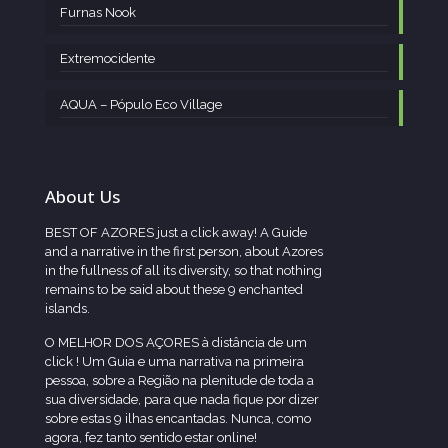
Furnas Nook
Extremocidente
AQUA – Pópulo Eco Village
About Us
BEST OF AZORES just a click away! A Guide
and a narrative in the first person, about Azores
in the fullness of all its diversity, so that nothing
remains to be said about these 9 enchanted
islands.
O MELHOR DOS AÇORES à distância de um
click ! Um Guia e uma narrativa na primeira
pessoa, sobre a Região na plenitude de toda a
sua diversidade, para que nada fique por dizer
sobre estas 9 ilhas encantadas. Nunca, como
agora, fez tanto sentido estar online!