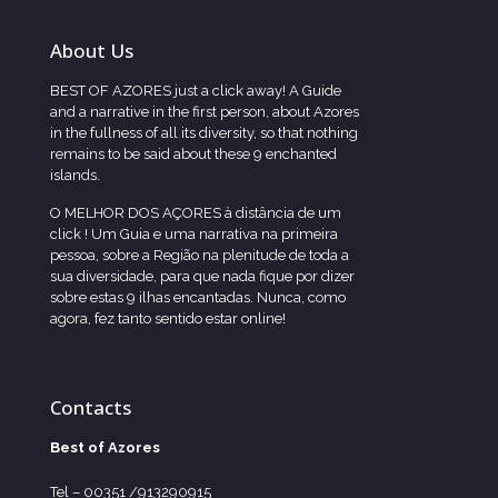
About Us
BEST OF AZORES just a click away! A Guide
and a narrative in the first person, about Azores
in the fullness of all its diversity, so that nothing
remains to be said about these 9 enchanted
islands.
O MELHOR DOS AÇORES à distância de um
click ! Um Guia e uma narrativa na primeira
pessoa, sobre a Região na plenitude de toda a
sua diversidade, para que nada fique por dizer
sobre estas 9 ilhas encantadas. Nunca, como
agora, fez tanto sentido estar online!
Contacts
Best of Azores
Tel – 00351 /913290915