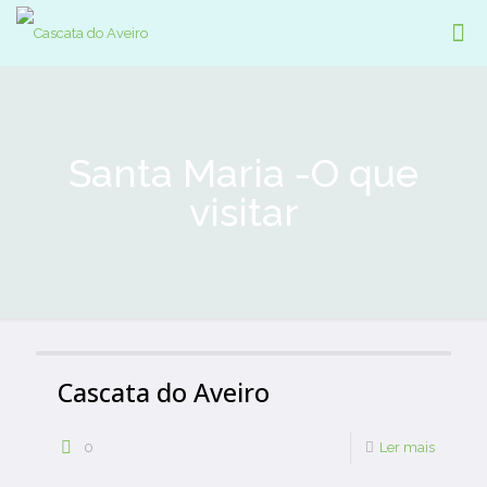
Santa Maria -O que
visitar
Cascata do Aveiro
0
Ler mais