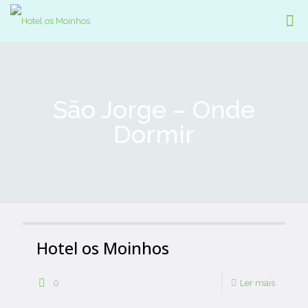
São Jorge – Onde
Dormir
Hotel os Moinhos
0
Ler mais