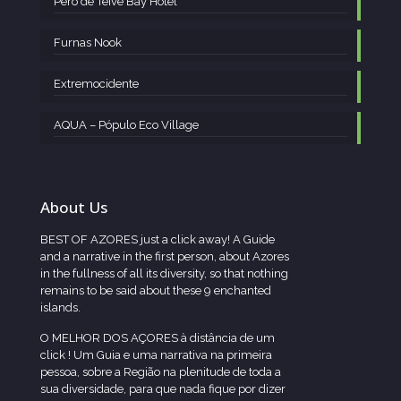
Pêro de Teive Bay Hotel
Furnas Nook
Extremocidente
AQUA – Pópulo Eco Village
About Us
BEST OF AZORES just a click away! A Guide
and a narrative in the first person, about Azores
in the fullness of all its diversity, so that nothing
remains to be said about these 9 enchanted
islands.
O MELHOR DOS AÇORES à distância de um
click ! Um Guia e uma narrativa na primeira
pessoa, sobre a Região na plenitude de toda a
sua diversidade, para que nada fique por dizer