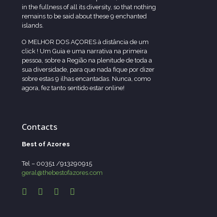
in the fullness of all its diversity, so that nothing
remains to be said about these 9 enchanted
islands.
O MELHOR DOS AÇORES à distância de um
click ! Um Guia e uma narrativa na primeira
pessoa, sobre a Região na plenitude de toda a
sua diversidade, para que nada fique por dizer
sobre estas 9 ilhas encantadas. Nunca, como
agora, fez tanto sentido estar online!
Contacts
Best of Azores
Tel – 00351 /913290915
geral@thebestofazores.com