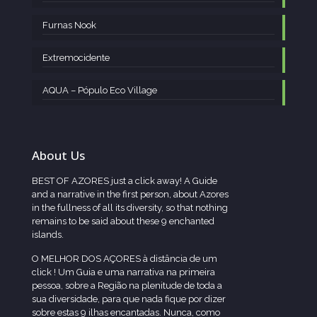
Furnas Nook
Extremocidente
AQUA – Pópulo Eco Village
About Us
BEST OF AZORES just a click away! A Guide
and a narrative in the first person, about Azores
in the fullness of all its diversity, so that nothing
remains to be said about these 9 enchanted
islands.
O MELHOR DOS AÇORES à distância de um
click ! Um Guia e uma narrativa na primeira
pessoa, sobre a Região na plenitude de toda a
sua diversidade, para que nada fique por dizer
sobre estas 9 ilhas encantadas. Nunca, como