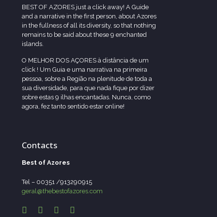
BEST OF AZORES just a click away! A Guide
and a narrative in the first person, about Azores
in the fullness of all its diversity, so that nothing
remains to be said about these 9 enchanted
islands.
O MELHOR DOS AÇORES à distância de um
click ! Um Guia e uma narrativa na primeira
pessoa, sobre a Região na plenitude de toda a
sua diversidade, para que nada fique por dizer
sobre estas 9 ilhas encantadas. Nunca, como
agora, fez tanto sentido estar online!
Contacts
Best of Azores
Tel – 00351 /913290915
geral@thebestofazores.com