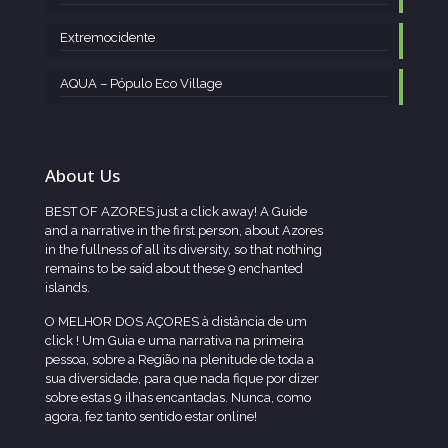
Extremocidente
AQUA – Pópulo Eco Village
About Us
BEST OF AZORES just a click away! A Guide
and a narrative in the first person, about Azores
in the fullness of all its diversity, so that nothing
remains to be said about these 9 enchanted
islands.
O MELHOR DOS AÇORES à distância de um
click ! Um Guia e uma narrativa na primeira
pessoa, sobre a Região na plenitude de toda a
sua diversidade, para que nada fique por dizer
sobre estas 9 ilhas encantadas. Nunca, como
agora, fez tanto sentido estar online!