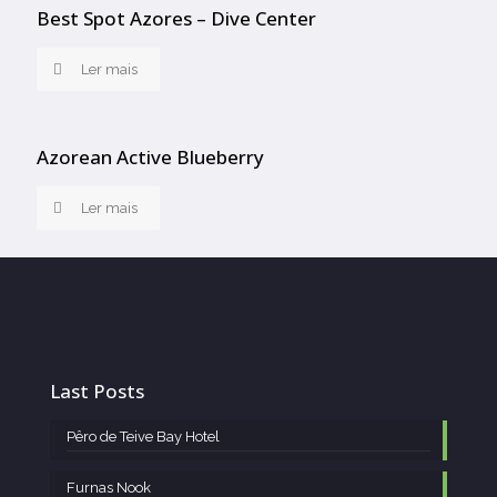
Best Spot Azores – Dive Center
Ler mais
Azorean Active Blueberry
Ler mais
Last Posts
Pêro de Teive Bay Hotel
Furnas Nook