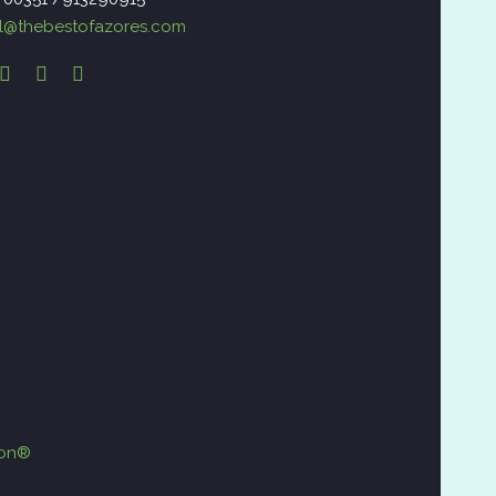
l@thebestofazores.com
ion®