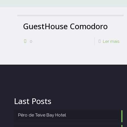
GuestHouse Comodoro
0
Ler mais
Last Posts
Pêro de Teive Bay Hotel