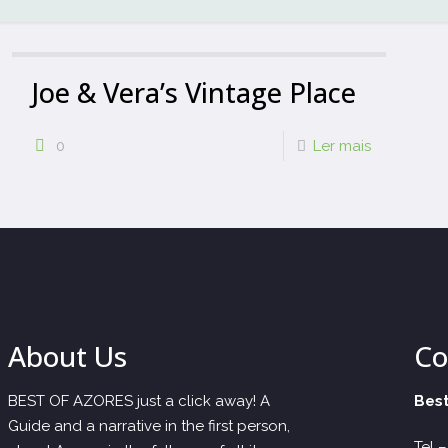
Joe & Vera’s Vintage Place
0
Ler mais
About Us
Co
BEST OF AZORES just a click away! A
Best
Guide and a narrative in the first person,
Tel 