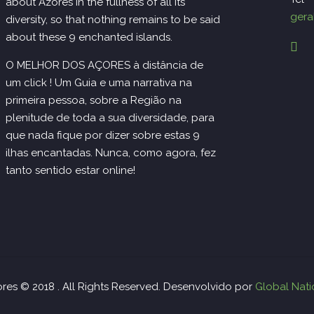
about Azores in the fullness of all its
gera
diversity, so that nothing remains to be said
about these 9 enchanted islands.
O MELHOR DOS AÇORES à distância de
um click ! Um Guia e uma narrativa na
primeira pessoa, sobre a Região na
plenitude de toda a sua diversidade, para
que nada fique por dizer sobre estas 9
ilhas encantadas. Nunca, como agora, fez
tanto sentido estar online!
ores © 2018 . All Rights Reserved. Desenvolvido por
Global Nat