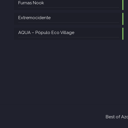
Furnas Nook
Extremocidente
AQUA – Pópulo Eco Village
Best of Az