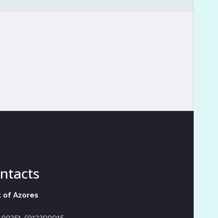
ntacts
 of Azores
– 00351 /913290915