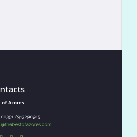
ntacts
 of Azores
– 00351 /913290915
l@thebestofazores.com