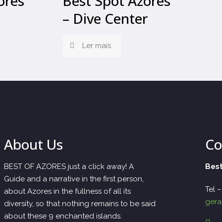
ores
Best Spot Azores
– Dive Center
Ler mais
About Us
Co
BEST OF AZORES just a click away! A
Best
Guide and a narrative in the first person,
Tel 
about Azores in the fullness of all its
gera
diversity, so that nothing remains to be said
about these 9 enchanted islands.