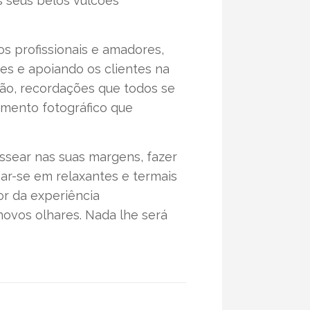
 seus belos vulcões
s profissionais e amadores,
es e apoiando os clientes na
ção, recordações que todos se
amento fotográfico que
ssear nas suas margens, fazer
har-se em relaxantes e termais
or da experiência
ovos olhares. Nada lhe será