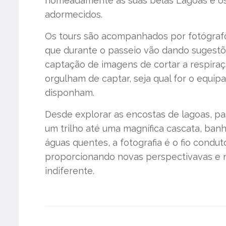
nomeadamente as suas belas Lagoas e os
adormecidos.
Os tours são acompanhados por fotógrafo
que durante o passeio vão dando sugestõ
captação de imagens de cortar a respira
orgulham de captar, seja qual for o equip
disponham.
Desde explorar as encostas de lagoas, pa
um trilho até uma magnífica cascata, ban
águas quentes, a fotografia é o fio condut
proporcionando novas perspectivavas e n
indiferente.