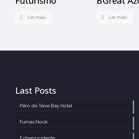
Futurismo
BGreat Az
Ler mais
Ler mais
Last Posts
Pêro de Teive Bay Hotel
Furnas Nook
Extremocidente