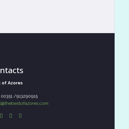
ntacts
 of Azores
– 00351 /913290915
l@thebestofazores.com