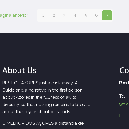
ágina anterior
1
2
3
4
5
6
7
About Us
Co
BEST OF AZORES just a click away! A
Best
Guide and a narrative in the first person,
Tel 
about Azores in the fullness of all its
gera
diversity, so that nothing remains to be said
about these 9 enchanted islands.
O MELHOR DOS AÇORES à distância de