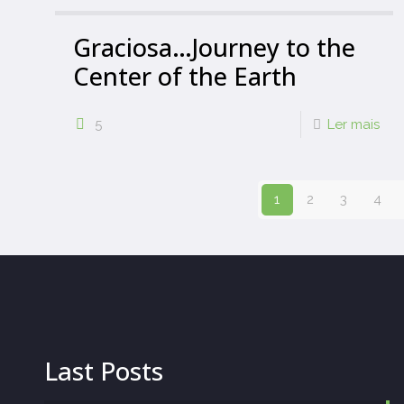
Graciosa…Journey to the
Center of the Earth
5
Ler mais
1
2
3
4
Last Posts