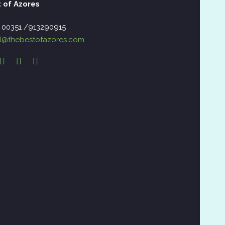
 of Azores
– 00351 /913290915
l@thebestofazores.com