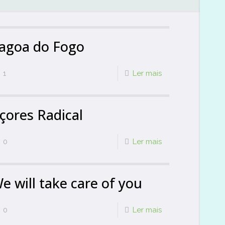
agoa do Fogo
1
Ler mais
çores Radical
0
Ler mais
e will take care of you
0
Ler mais